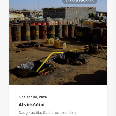
VAKARŲ SACHARA
6 balandžio, 2026
Atvirkščiai
Daug kas čia, Sacharos tremtinių