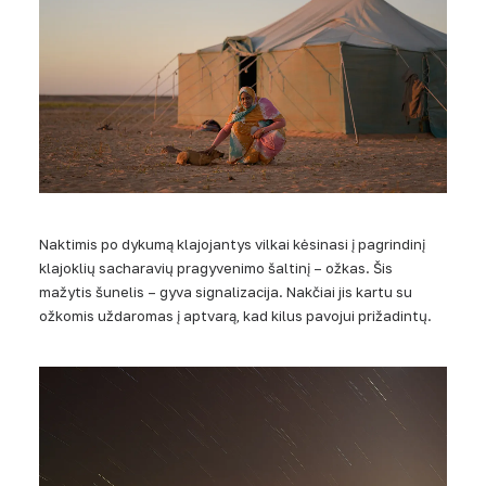
Naktimis po dykumą klajojantys vilkai kėsinasi į pagrindinį
klajoklių sacharavių pragyvenimo šaltinį – ožkas. Šis
mažytis šunelis – gyva signalizacija. Nakčiai jis kartu su
ožkomis uždaromas į aptvarą, kad kilus pavojui prižadintų.