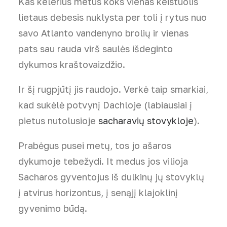
Kas kelerius metus koks vienas keistuolis
lietaus debesis nuklysta per toli į rytus nuo
savo Atlanto vandenyno brolių ir vienas
pats sau rauda virš saulės išdeginto
dykumos kraštovaizdžio.
Ir šį rugpjūtį jis raudojo. Verkė taip smarkiai,
kad sukėlė potvynį Dachloje (labiausiai į
pietus nutolusioje
sacharavių stovykloje
).
Prabėgus pusei metų, tos jo ašaros
dykumoje tebežydi. It medus jos vilioja
Sacharos gyventojus iš dulkinų jų stovyklų
į atvirus horizontus, į senąjį klajoklinį
gyvenimo būdą.