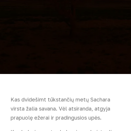
Kas dvidešimt tūkstančių metų Sachara
virsta žalia savana. Vėl atsiranda, atgyja
prapuolę ežerai ir pradingusios upės.