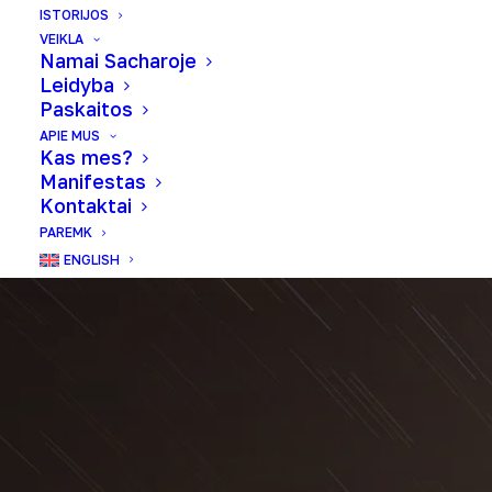
ISTORIJOS
VEIKLA
Namai Sacharoje
Leidyba
Paskaitos
APIE MUS
Kas mes?
Manifestas
Kontaktai
PAREMK
ENGLISH