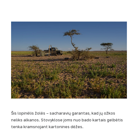
Šis lopinėlis žolės – sacharavių garantas, kad jų ožkos
neliks alkanos. Stovyklose joms nuo bado kartais gelbėtis
tenka kramsnojant kartonines dėžes.