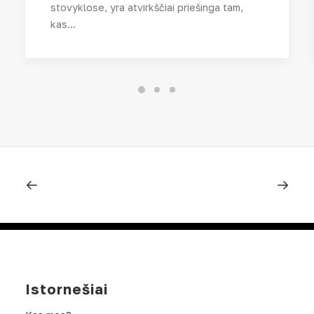
stovyklose, yra atvirkščiai priešinga tam,
kas…
Istornešiai