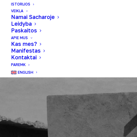
ISTORIJOS
VEIKLA
Namai Sacharoje
Leidyba
Paskaitos
APIE MUS
Kas mes?
Manifestas
Kontaktai
PAREMK
ENGLISH