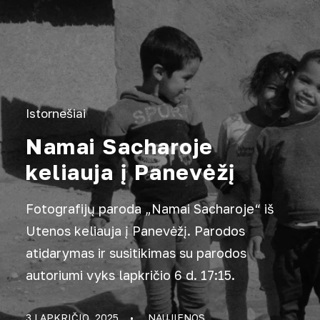
Istornešiai
Namai Sacharoje
keliauja į Panevėžį
Fotografijų paroda „Namai Sacharoje“ iš
Utenos keliauja į Panevėžį. Parodos
atidarymas ir susitikimas su parodos
autoriumi vyks lapkričio 6 d. 17:15.
3 LAPKRIČIO, 2025
•
NAUJIENOS