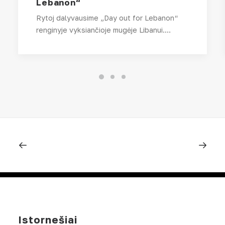
Lebanon“
Rytoj dalyvausime „Day out for Lebanon“
renginyje vyksiančioje mugėje Libanui.…
Istornešiai