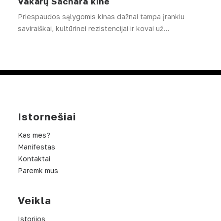
Vakarų Sachara kine
Priespaudos sąlygomis kinas dažnai tampa įrankiu
saviraiškai, kultūrinei rezistencijai ir kovai už…
Istornešiai
Kas mes?
Manifestas
Kontaktai
Paremk mus
Veikla
Istorijos