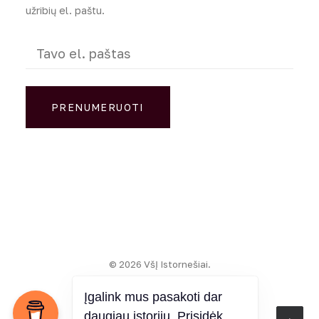
užribių el. paštu.
El.
paštas
(Required)
PRENUMERUOTI
© 2026 VšĮ Istornešiai.
Įgalink mus pasakoti dar
daugiau istorijų. Prisidėk.