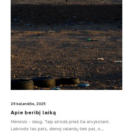
29 balandžio, 2025
Apie beribį laiką
Mėnesis – daug. Taip atrodė prieš čia atvykstant.
Laikrodis tas pats, dienoj valandų tiek pat, o…