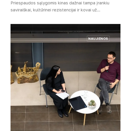
Priespaudos sąlygomis kinas dažnai tampa įrankiu
saviraiškai, kultūrinei rezistencijai ir kovai už…
NAUJIENOS