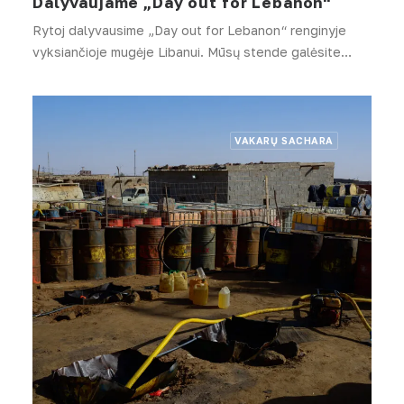
Dalyvaujame „Day out for Lebanon“
Rytoj dalyvausime „Day out for Lebanon“ renginyje
vyksiančioje mugėje Libanui. Mūsų stende galėsite…
VAKARŲ SACHARA