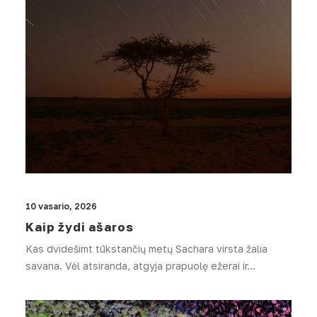
10 vasario, 2026
Kaip žydi ašaros
Kas dvidešimt tūkstančių metų Sachara virsta žalia
savana. Vėl atsiranda, atgyja prapuolę ežerai ir…