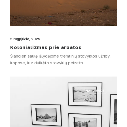
5 rugpjūčio, 2025
Kolonializmas prie arbatos
Šiandien saulę išlydėjome tremtinių stovyklos užriby,
kopose, kur dulkėto stovyklų peizažo…
NAUJIENOS