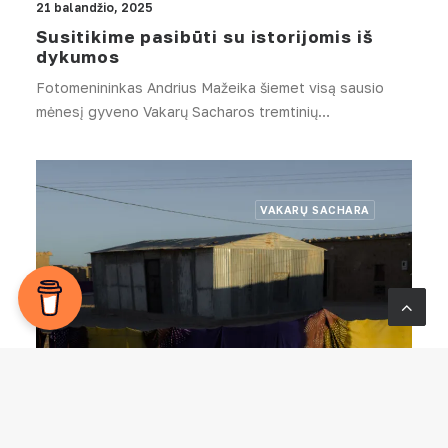
21 balandžio, 2025
Susitikime pasibūti su istorijomis iš
dykumos
Fotomenininkas Andrius Mažeika šiemet visą sausio
mėnesį gyveno Vakarų Sacharos tremtinių…
VAKARŲ SACHARA